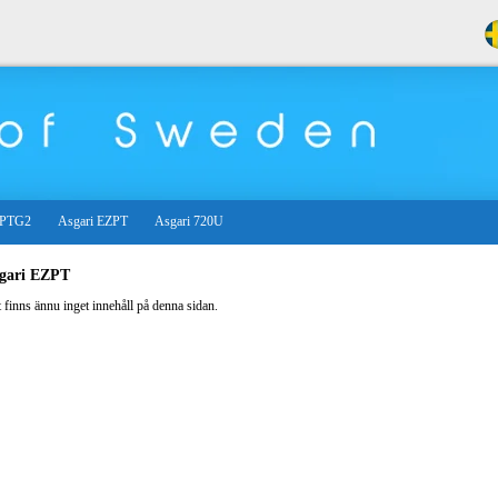
 PTG2
Asgari EZPT
Asgari 720U
gari EZPT
 finns ännu inget innehåll på denna sidan.