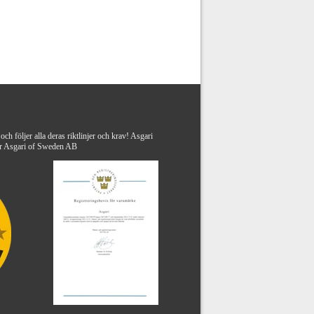
ch följer alla deras riktlinjer och krav! Asgari
lhör Asgari of Sweden AB