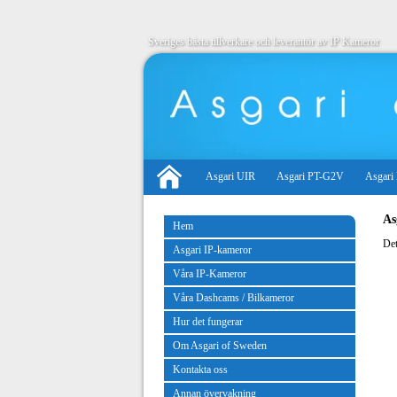
Sveriges bästa tillverkare och leverantör av IP Kameror
Asgari UIR
Asgari PT-G2V
Asgari
As
Hem
Det
Asgari IP-kameror
Våra IP-Kameror
Våra Dashcams / Bilkameror
Hur det fungerar
Om Asgari of Sweden
Kontakta oss
Annan övervakning