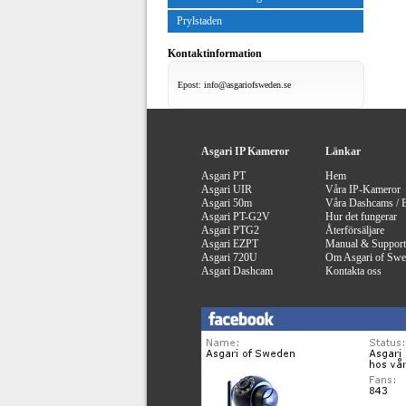
Prylstaden
Kontaktinformation
Epost:
info@asgariofsweden.se
Asgari IP Kameror
Länkar
Asgari PT
Hem
Asgari UIR
Våra IP-Kameror
Asgari 50m
Våra Dashcams / 
Asgari PT-G2V
Hur det fungerar
Asgari PTG2
Återförsäljare
Asgari EZPT
Manual & Support
Asgari 720U
Om Asgari of Sw
Asgari Dashcam
Kontakta oss